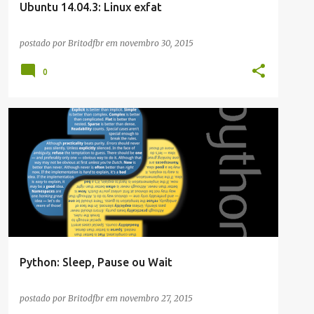
Ubuntu 14.04.3: Linux exfat
postado por
Britodfbr
em
novembro 30, 2015
0
ARTIGOS/CONFIGURAÇÕES/TUTORIAIS
+
DESENVOLVIMENTO
Python: Sleep, Pause ou Wait
postado por
Britodfbr
em
novembro 27, 2015