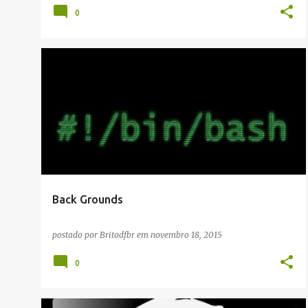
0
IMAGENS
Back Grounds
postado por
Britodfbr
em
novembro 18, 2015
0