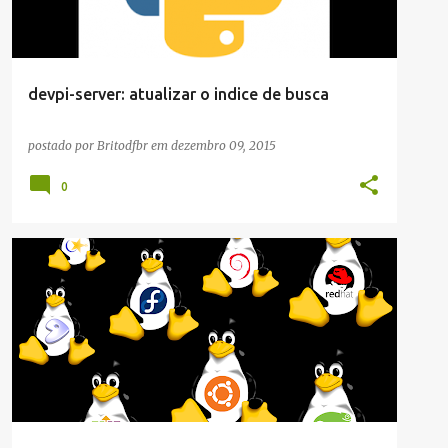
devpi-server: atualizar o indice de busca
postado por
Britodfbr
em
dezembro 09, 2015
0
ARTIGOS/CONFIGURAÇÕES/TUTORIAIS
LINUX