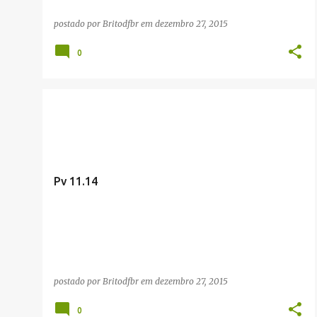
postado por
Britodfbr
em
dezembro 27, 2015
0
FRASES CÉLEBRES
Pv 11.14
postado por
Britodfbr
em
dezembro 27, 2015
0