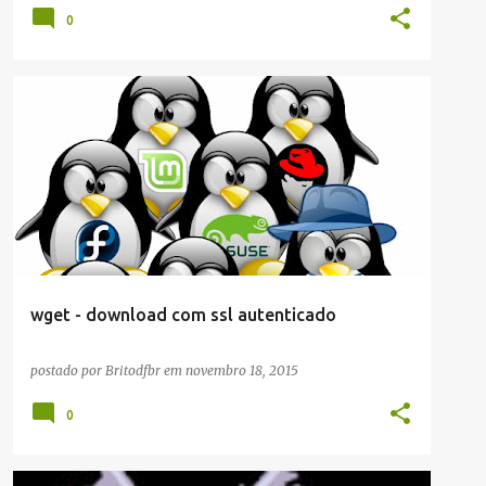
0
ARTIGOS/CONFIGURAÇÕES/TUTORIAIS
LINUX
wget - download com ssl autenticado
postado por
Britodfbr
em
novembro 18, 2015
0