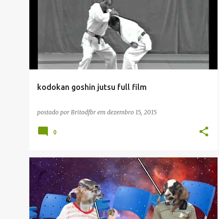
kodokan goshin jutsu full film
postado por
Britodfbr
em
dezembro 15, 2015
0
CHARGES
DIVERTIDOS/DIVERSÃO