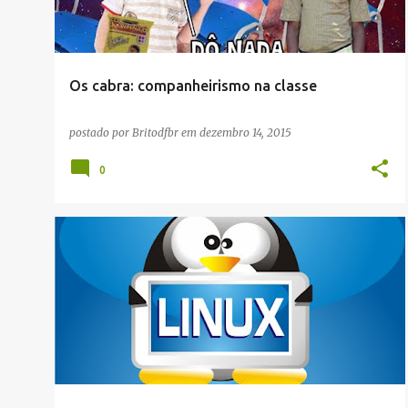
Os cabra: companheirismo na classe
postado por
Britodfbr
em
dezembro 14, 2015
0
ARTIGOS/CONFIGURAÇÕES/TUTORIAIS
INLINE
LINUX
SVN/GIT
+