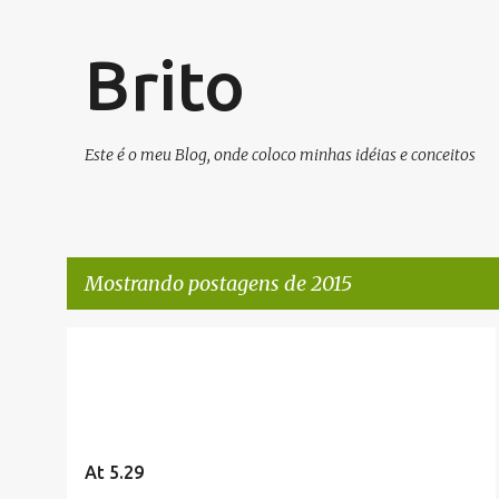
Brito
Este é o meu Blog, onde coloco minhas idéias e conceitos
Mostrando postagens de 2015
P
FRASES CÉLEBRES
o
s
t
At 5.29
a