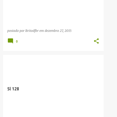
postado por
Britodfbr
em
dezembro 27, 2015
0
FRASES CÉLEBRES
Sl 128