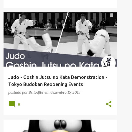
ARTES MARCIAIS
ATIVIDADE FÍSICA
Judo - Goshin Jutsu no Kata Demonstration -
Tokyo Budokan Reopening Events
postado por
Britodfbr
em
dezembro 15, 2015
0
ARTIGOS/CONFIGURAÇÕES/TUTORIAIS