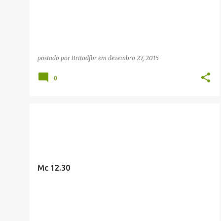
g
e
n
s
postado por
Britodfbr
em
dezembro 27, 2015
0
FRASES CÉLEBRES
Mc 12.30