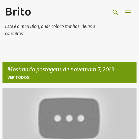
Brito
Pular para o conteúdo principal
Este é o meu Blog, onde coloco minhas idéias e
conceitos
Mostrando postagens de novembro 7, 2013
VER TODOS
P
o
s
t
a