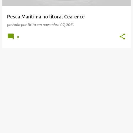
g
e
Pesca Marítima no litoral Cearence
n
postado por
Brito
em
novembro 07, 2013
s
0