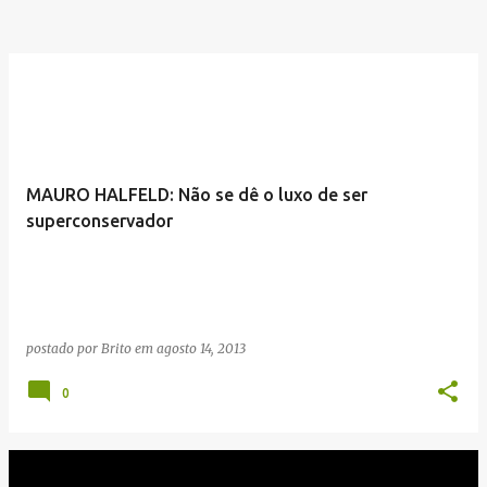
MAURO HALFELD: Não se dê o luxo de ser
superconservador
postado por
Brito
em
agosto 14, 2013
0