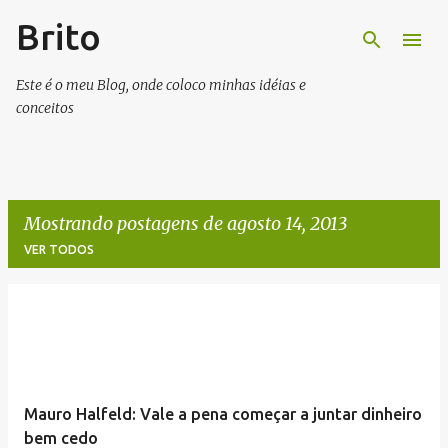
Brito
Pular para o conteúdo principal
Este é o meu Blog, onde coloco minhas idéias e
conceitos
Mostrando postagens de agosto 14, 2013
VER TODOS
P
o
s
t
Mauro Halfeld: Vale a pena começar a juntar dinheiro
a
bem cedo