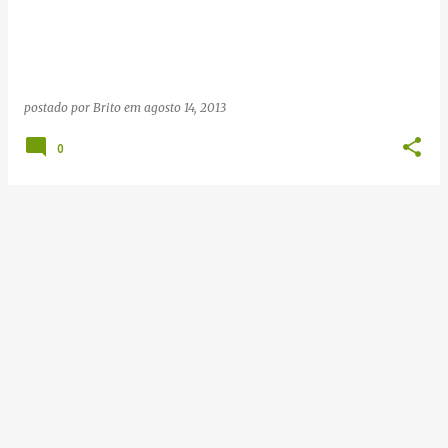
g
e
n
s
postado por
Brito
em
agosto 14, 2013
0