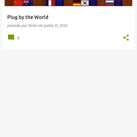
g
e
Plug by the World
n
postado por
Brito
em
junho 17, 2012
s
0