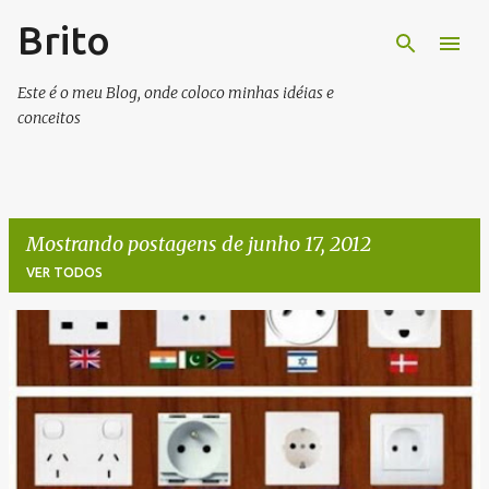
Brito
Pular para o conteúdo principal
Este é o meu Blog, onde coloco minhas idéias e
conceitos
Mostrando postagens de junho 17, 2012
VER TODOS
P
o
s
t
a