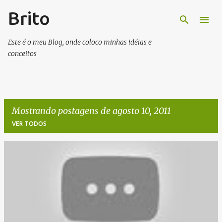
Brito
Pular para o conteúdo principal
Este é o meu Blog, onde coloco minhas idéias e
conceitos
Mostrando postagens de agosto 10, 2011
VER TODOS
P
o
s
t
a