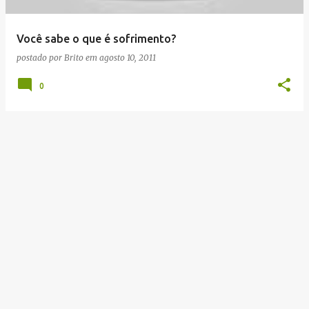
g
e
Você sabe o que é sofrimento?
n
postado por
Brito
em
agosto 10, 2011
s
0