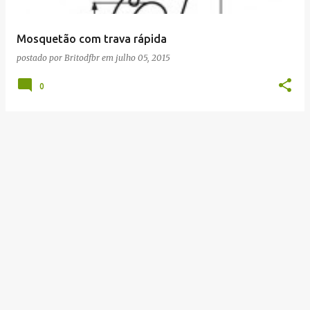
g
e
Mosquetão com trava rápida
n
postado por
Britodfbr
em
julho 05, 2015
s
0