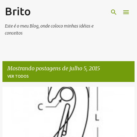
Brito
Pular para o conteúdo principal
Este é o meu Blog, onde coloco minhas idéias e
conceitos
Mostrando postagens de julho 5, 2015
VER TODOS
P
o
s
t
a