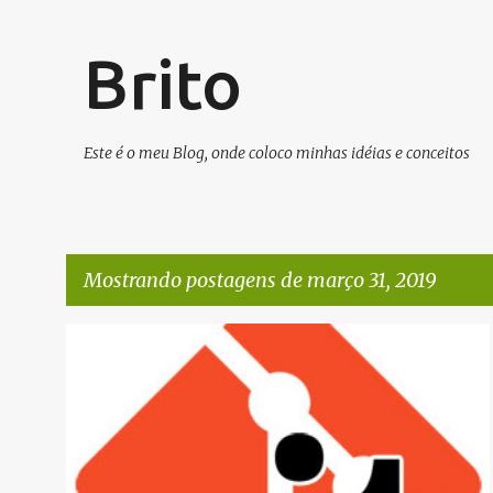
Brito
Este é o meu Blog, onde coloco minhas idéias e conceitos
Mostrando postagens de março 31, 2019
P
SVN/GIT
o
s
t
a