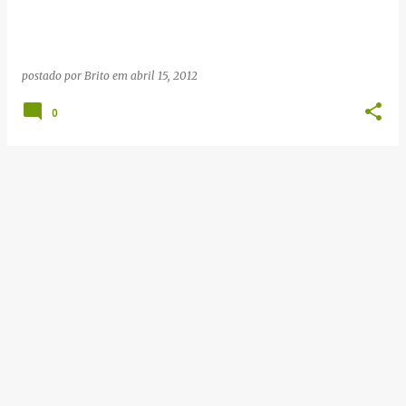
g
e
n
postado por
Brito
em
abril 15, 2012
s
0