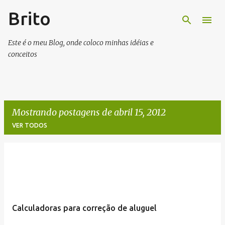
Brito
Pular para o conteúdo principal
Este é o meu Blog, onde coloco minhas idéias e
conceitos
Mostrando postagens de abril 15, 2012
VER TODOS
P
o
s
t
Calculadoras para correção de aluguel
a