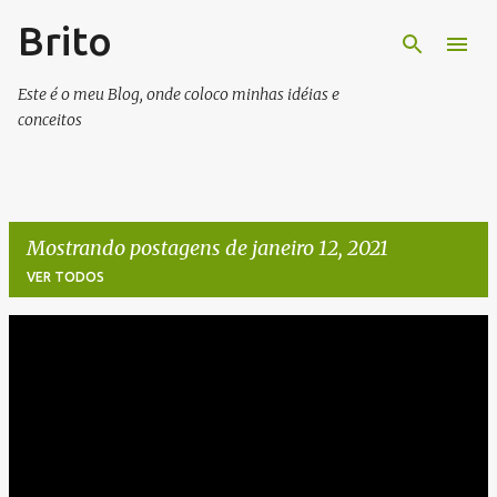
Brito
Pular para o conteúdo principal
Este é o meu Blog, onde coloco minhas idéias e
conceitos
Mostrando postagens de janeiro 12, 2021
VER TODOS
P
o
s
t
a