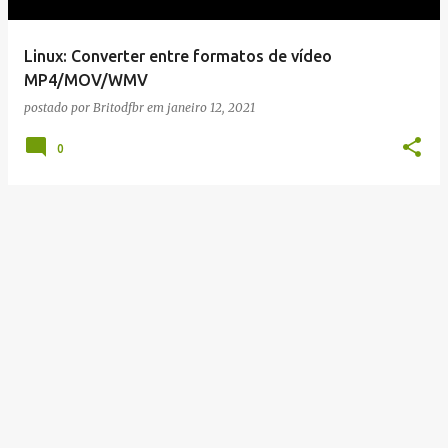
g
e
Linux: Converter entre formatos de vídeo
n
MP4/MOV/WMV
s
postado por
Britodfbr
em
janeiro 12, 2021
0