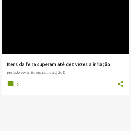
Itens da feira superam até dez vezes a inflação
postado por
Brito
em
junho 20, 2011
0