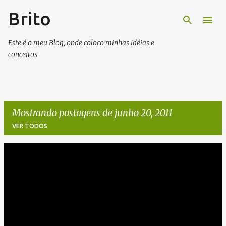
Brito
Pular para o conteúdo principal
Este é o meu Blog, onde coloco minhas idéias e
conceitos
Mostrando postagens de junho 20, 2011
VER TODOS
P
o
s
t
a