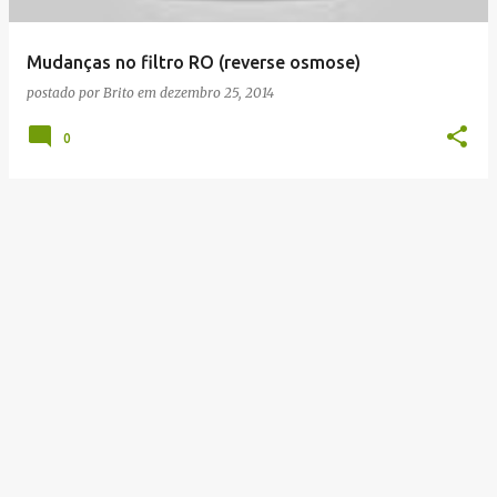
g
e
Mudanças no filtro RO (reverse osmose)
n
postado por
Brito
em
dezembro 25, 2014
s
0