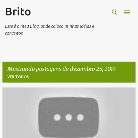
Brito
Pular para o conteúdo principal
Este é o meu Blog, onde coloco minhas idéias e
conceitos
Mostrando postagens de dezembro 25, 2014
VER TODOS
P
o
s
t
a