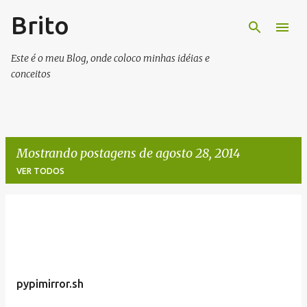
Brito
Pular para o conteúdo principal
Este é o meu Blog, onde coloco minhas idéias e
conceitos
Mostrando postagens de agosto 28, 2014
VER TODOS
P
o
s
t
pypimirror.sh
a