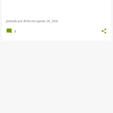
g
e
n
postado por
Brito
em
agosto 28, 2014
s
0