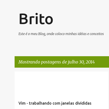
Brito
Este é o meu Blog, onde coloco minhas idéias e conceitos
Mostrando postagens de julho 30, 2014
P
ARTIGOS/CONFIGURAÇÕES/TUTORIAIS
VIM/VI
o
s
t
Vim - trabalhando com janelas divididas
a