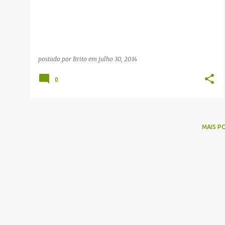
g
e
n
s
postado por
Brito
em
julho 30, 2014
0
MAIS P