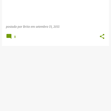
g
e
n
s
postado por
Brito
em
setembro 15, 2011
0