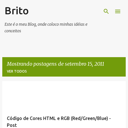
Brito
Pular para o conteúdo principal
Este é o meu Blog, onde coloco minhas idéias e
conceitos
Mostrando postagens de setembro 15, 2011
VER TODOS
P
o
s
t
Código de Cores HTML e RGB (Red/Green/Blue) -
a
Post