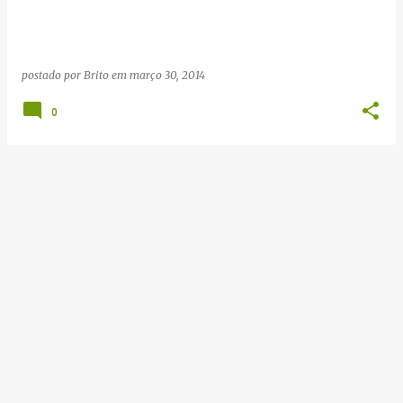
g
e
n
postado por
Brito
em
março 30, 2014
s
0