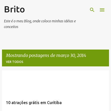
Brito
Pular para o conteúdo principal
Este é o meu Blog, onde coloco minhas idéias e
conceitos
Mostrando postagens de março 30, 2014
VER TODOS
P
o
s
t
10 atrações grátis em Curitiba
a