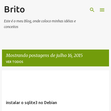
Brito
Pular para o conteúdo principal
Este é o meu Blog, onde coloco minhas idéias e
conceitos
Mostrando postagens de julho 16, 2015
VER TODOS
P
o
s
t
instalar o sqlite3 no Debian
a