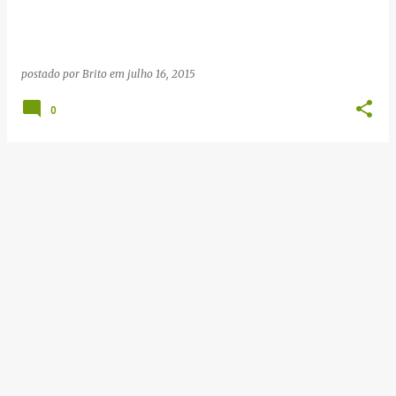
g
e
n
postado por
Brito
em
julho 16, 2015
s
0