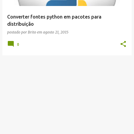
g
e
Converter fontes python em pacotes para
n
distribuição
s
postado por
Brito
em
agosto 21, 2015
0