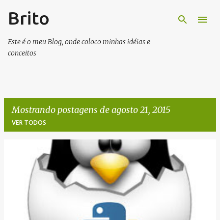
Brito
Pular para o conteúdo principal
Este é o meu Blog, onde coloco minhas idéias e
conceitos
Mostrando postagens de agosto 21, 2015
VER TODOS
P
o
s
t
a