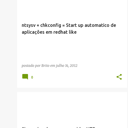
ntsysv + chkconfig = Start up automatico de
aplicações em redhat like
postado por
Brito
em
julho 14, 2012
0
ARTIGOS/CONFIGURAÇÕES/TUTORIAIS
INLINE
LINUX