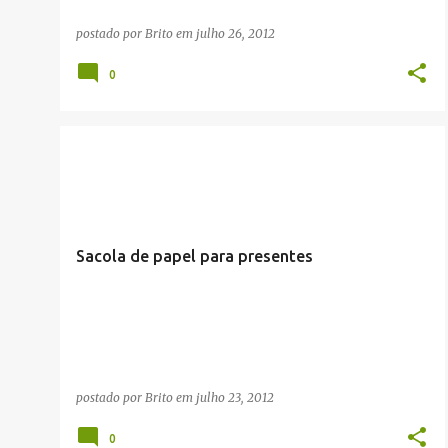
postado por
Brito
em
julho 26, 2012
0
ARTE/CINEMA/MÚSICA/TEATRO
DIVERSOS
VÍDEOS
Sacola de papel para presentes
postado por
Brito
em
julho 23, 2012
0