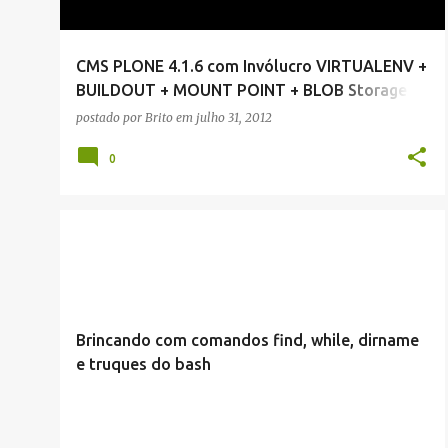
g
e
CMS PLONE 4.1.6 com Invólucro VIRTUALENV +
n
BUILDOUT + MOUNT POINT + BLOB Storage +
s
Unicode UTF-8
postado por
Brito
em
julho 31, 2012
0
INLINE
LINUX
Brincando com comandos find, while, dirname
e truques do bash