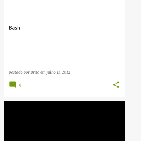
SVN/GIT
+
Bash
postado por
Brito
em
julho 11, 2012
0
PUBLICIDADE