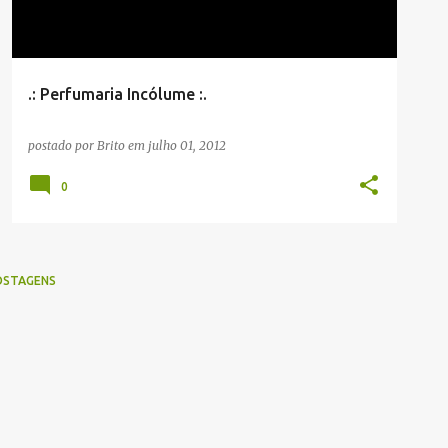
.: Perfumaria Incólume :.
postado por
Brito
em
julho 01, 2012
0
OSTAGENS