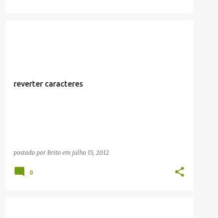
ARTIGOS/CONFIGURAÇÕES/TUTORIAIS
INLINE
LINUX
reverter caracteres
postado por
Brito
em
julho 15, 2012
0
ARTIGOS/CONFIGURAÇÕES/TUTORIAIS
INLINE
LINUX