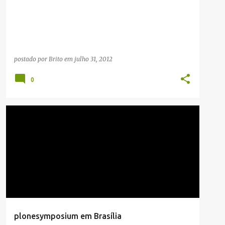
postado por
Brito
em
julho 31, 2012
0
PUBLICIDADE
plonesymposium em Brasília