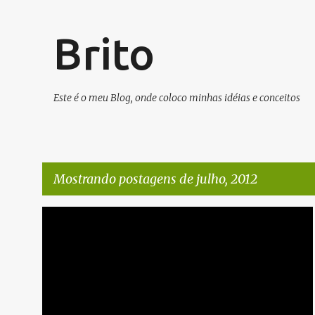
Brito
Este é o meu Blog, onde coloco minhas idéias e conceitos
Mostrando postagens de julho, 2012
P
ARTIGOS/CONFIGURAÇÕES/TUTORIAIS
INFRAESTRUTURA
o
s
t
a