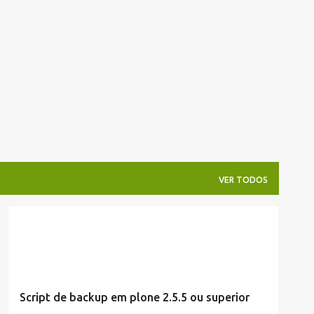
Pular para o conteúdo principal
VER TODOS
INLINE
LINUX
Script de backup em plone 2.5.5 ou superior