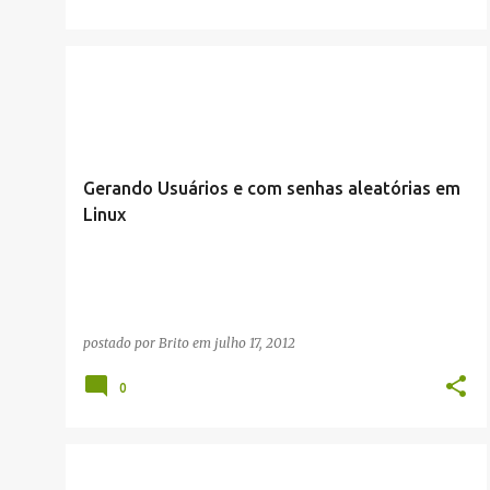
INLINE
LINUX
Gerando Usuários e com senhas aleatórias em
Linux
postado por
Brito
em
julho 17, 2012
0
ARTIGOS/CONFIGURAÇÕES/TUTORIAIS
INLINE
LINUX