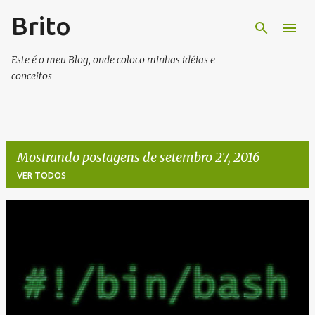
Brito
Pular para o conteúdo principal
Este é o meu Blog, onde coloco minhas idéias e
conceitos
Mostrando postagens de setembro 27, 2016
VER TODOS
P
o
s
t
a