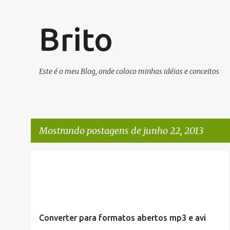
Brito
Este é o meu Blog, onde coloco minhas idéias e conceitos
Mostrando postagens de junho 22, 2013
P
ARTIGOS/CONFIGURAÇÕES/TUTORIAIS
o
BASH / SHELL / TERMINAL
LINUX
+
s
t
Converter para formatos abertos mp3 e avi
a