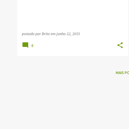
g
e
n
s
postado por
Brito
em
junho 22, 2013
0
MAIS P