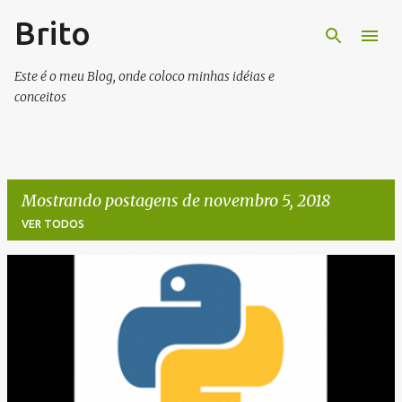
Brito
Pular para o conteúdo principal
Este é o meu Blog, onde coloco minhas idéias e
conceitos
Mostrando postagens de novembro 5, 2018
VER TODOS
P
o
s
t
a