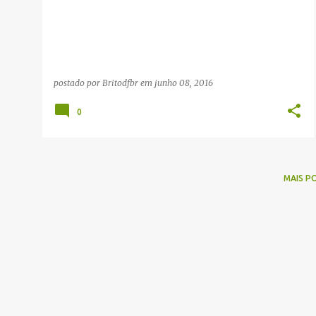
g
e
n
s
postado por
Britodfbr
em
junho 08, 2016
0
MAIS P