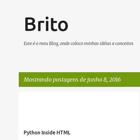
Brito
Este é o meu Blog, onde coloco minhas idéias e conceitos
Mostrando postagens de junho 8, 2016
P
PYTHON
o
s
t
Python Inside HTML
a