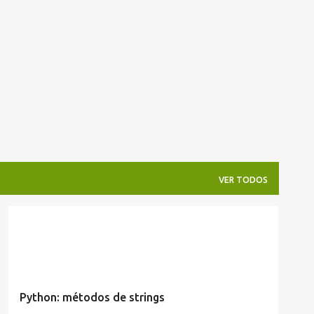
Pular para o conteúdo principal
VER TODOS
ARTIGOS/CONFIGURAÇÕES/TUTORIAIS
PYTHON
Python: métodos de strings