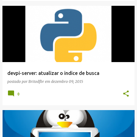
devpi-server: atualizar o indice de busca
postado por
Britodfbr
em
dezembro 09, 2015
0