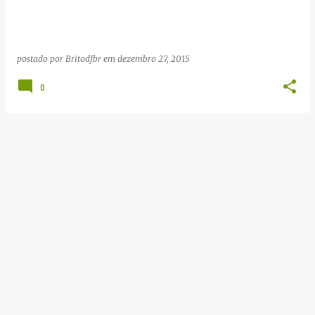
g
e
n
postado por
Britodfbr
em
dezembro 27, 2015
s
0