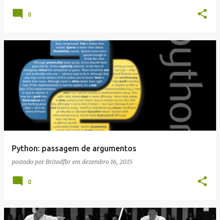
0
Python: passagem de argumentos
postado por
Britodfbr
em
dezembro 16, 2015
0