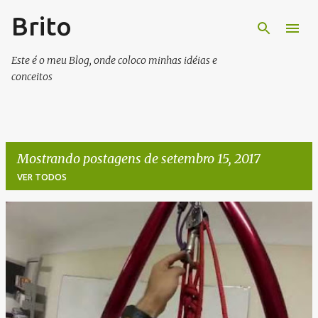
Brito
Pular para o conteúdo principal
Este é o meu Blog, onde coloco minhas idéias e
conceitos
Mostrando postagens de setembro 15, 2017
VER TODOS
P
o
s
t
a