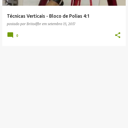
g
e
Técnicas Verticais - Bloco de Polias 4:1
n
postado por
Britodfbr
em
setembro 15, 2017
s
0