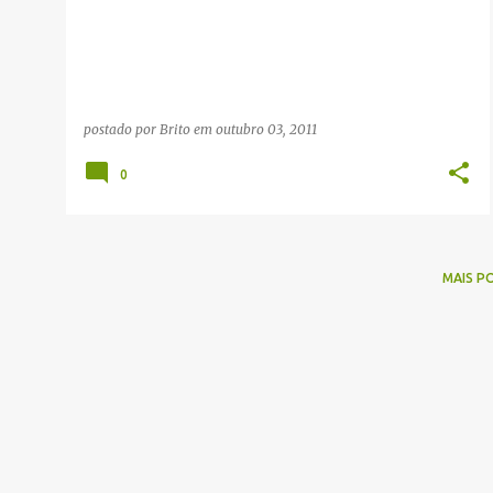
g
e
n
s
postado por
Brito
em
outubro 03, 2011
0
MAIS P