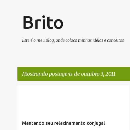
Brito
Este é o meu Blog, onde coloco minhas idéias e conceitos
Mostrando postagens de outubro 3, 2011
P
BÍBLICA
CURIOSIDADES
ECONOMIA
EDUCAÇÃO
o
RELIGIOSO
UTILIDADE PUBLICA
+
s
t
Mantendo seu relacinamento conjugal
a