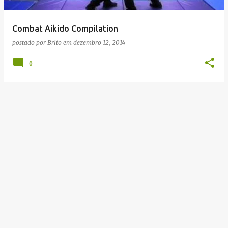
g
e
Combat Aikido Compilation
n
postado por
Brito
em
dezembro 12, 2014
s
0