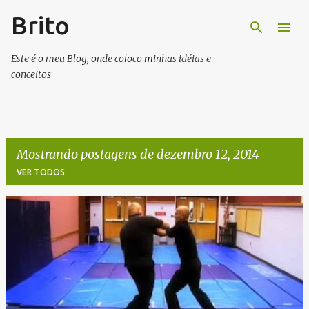
Brito
Pular para o conteúdo principal
Este é o meu Blog, onde coloco minhas idéias e
conceitos
Mostrando postagens de dezembro 12, 2014
VER TODOS
P
o
s
t
a