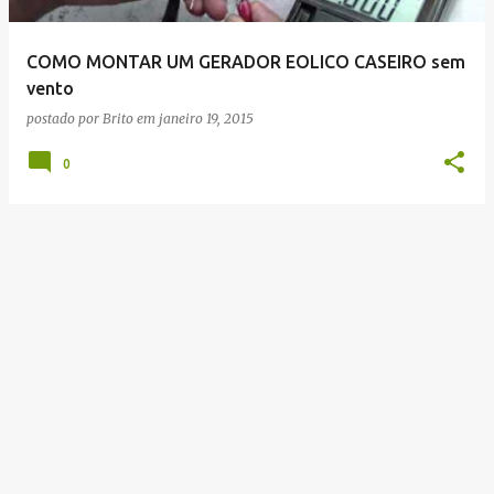
g
e
COMO MONTAR UM GERADOR EOLICO CASEIRO sem
n
vento
s
postado por
Brito
em
janeiro 19, 2015
0