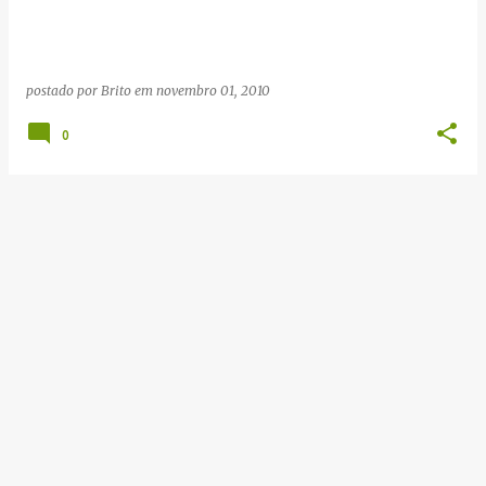
g
e
n
postado por
Brito
em
novembro 01, 2010
s
0