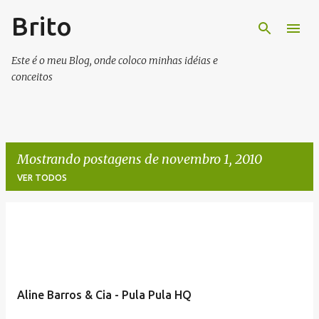
Brito
Pular para o conteúdo principal
Este é o meu Blog, onde coloco minhas idéias e
conceitos
Mostrando postagens de novembro 1, 2010
VER TODOS
P
o
s
t
Aline Barros & Cia - Pula Pula HQ
a