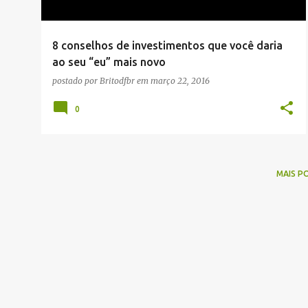
g
e
8 conselhos de investimentos que você daria
n
ao seu “eu” mais novo
s
postado por
Britodfbr
em
março 22, 2016
0
MAIS P