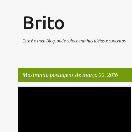
Brito
Este é o meu Blog, onde coloco minhas idéias e conceitos
Mostrando postagens de março 22, 2016
P
INVESTIMENTOS/FINANÇAS
o
s
t
a