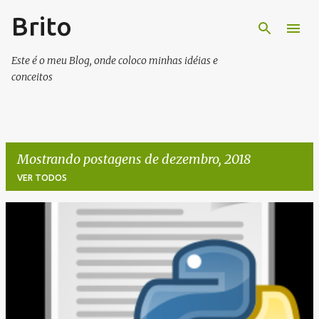
Brito
Pular para o conteúdo principal
Este é o meu Blog, onde coloco minhas idéias e
conceitos
Mostrando postagens de dezembro, 2018
VER TODOS
P
o
s
t
a