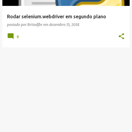
g
e
Rodar selenium.webdriver em segundo plano
n
postado por
Britodfbr
em
dezembro 15, 2018
s
0