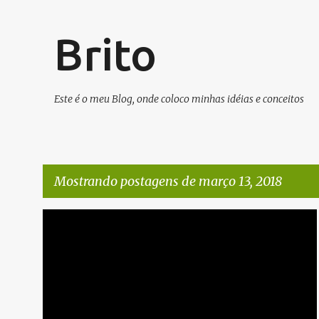
Brito
Este é o meu Blog, onde coloco minhas idéias e conceitos
Mostrando postagens de março 13, 2018
P
PYTHON
o
s
t
a