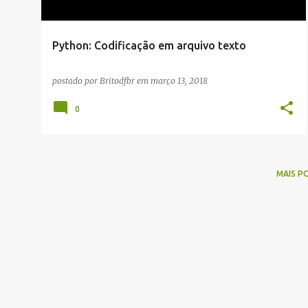
g
e
Python: Codificação em arquivo texto
n
s
postado por
Britodfbr
em
março 13, 2018
0
MAIS P