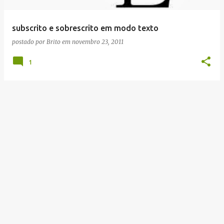
g
e
subscrito e sobrescrito em modo texto
n
postado por
Brito
em
novembro 23, 2011
s
1