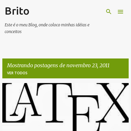
Brito
Pular para o conteúdo principal
Este é o meu Blog, onde coloco minhas idéias e
conceitos
Mostrando postagens de novembro 23, 2011
VER TODOS
P
o
s
t
a