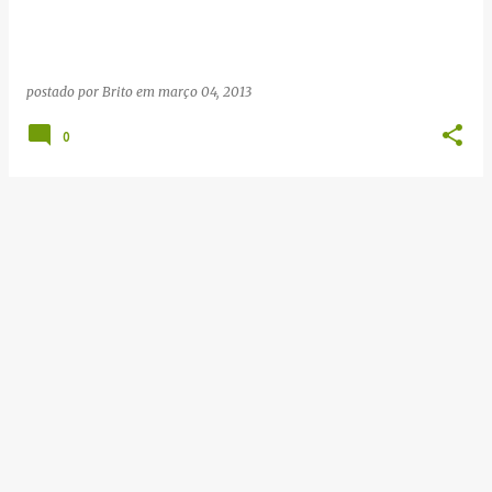
g
e
n
postado por
Brito
em
março 04, 2013
s
0