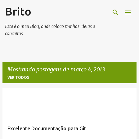
Brito
Pular para o conteúdo principal
Este é o meu Blog, onde coloco minhas idéias e
conceitos
Mostrando postagens de março 4, 2013
VER TODOS
P
o
s
t
Excelente Documentação para Git
a