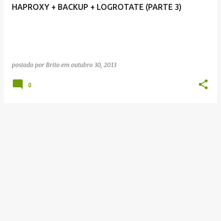
g
HAPROXY + BACKUP + LOGROTATE (PARTE 3)
e
n
s
postado por
Brito
em
outubro 30, 2013
0