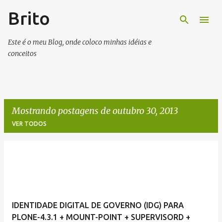
Brito
Pular para o conteúdo principal
Este é o meu Blog, onde coloco minhas idéias e
conceitos
Mostrando postagens de outubro 30, 2013
VER TODOS
P
o
s
t
IDENTIDADE DIGITAL DE GOVERNO (IDG) PARA
a
PLONE-4.3.1 + MOUNT-POINT + SUPERVISORD +