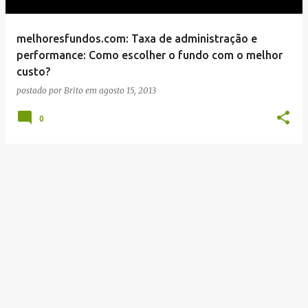
g
e
melhoresfundos.com: Taxa de administração e
n
performance: Como escolher o fundo com o melhor
s
custo?
postado por
Brito
em
agosto 15, 2013
0