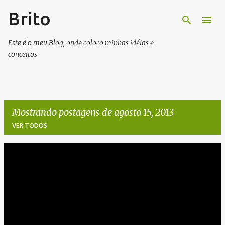
Brito
Pular para o conteúdo principal
Este é o meu Blog, onde coloco minhas idéias e
conceitos
Mostrando postagens de agosto 15, 2013
VER TODOS
P
o
s
t
a