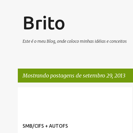
Brito
Este é o meu Blog, onde coloco minhas idéias e conceitos
Mostrando postagens de setembro 29, 2013
P
ARTIGOS/CONFIGURAÇÕES/TUTORIAIS
LINUX
o
s
t
SMB/CIFS + AUTOFS
a