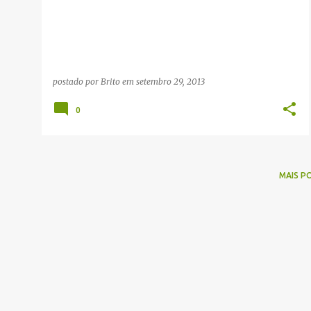
g
e
n
s
postado por
Brito
em
setembro 29, 2013
0
MAIS P