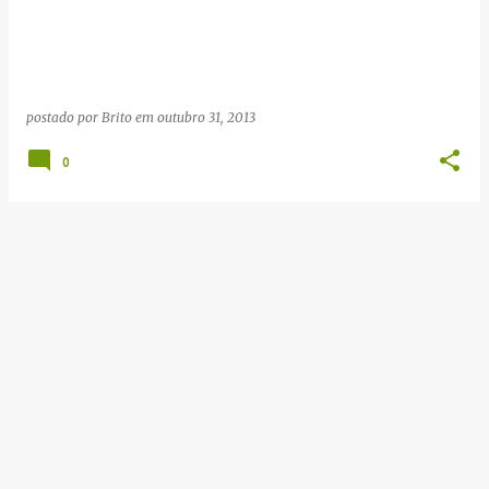
g
e
n
s
postado por
Brito
em
outubro 31, 2013
0