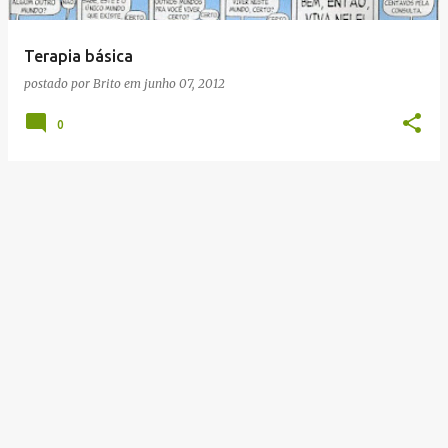
g
e
Terapia básica
n
postado por
Brito
em
junho 07, 2012
s
0