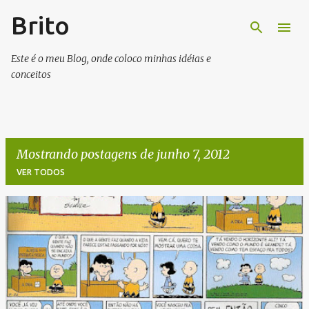
Brito
Pular para o conteúdo principal
Este é o meu Blog, onde coloco minhas idéias e
conceitos
Mostrando postagens de junho 7, 2012
VER TODOS
P
o
s
t
a