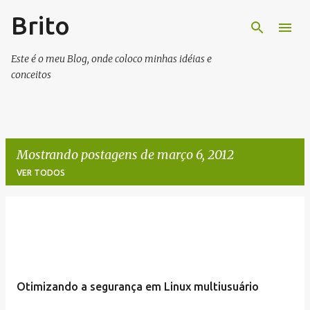
Brito
Pular para o conteúdo principal
Este é o meu Blog, onde coloco minhas idéias e
conceitos
Mostrando postagens de março 6, 2012
VER TODOS
P
o
s
t
Otimizando a segurança em Linux multiusuário
a