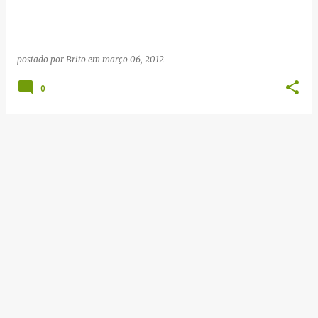
g
e
n
postado por
Brito
em
março 06, 2012
s
0