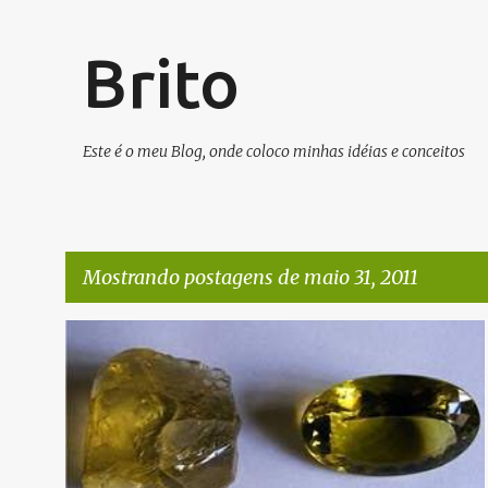
Brito
Este é o meu Blog, onde coloco minhas idéias e conceitos
Mostrando postagens de maio 31, 2011
P
DIVERSOS
NOTÍCIAS
o
s
t
a