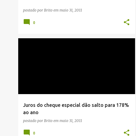
postado por
Brito
em
maio 31, 2011
0
ECONOMIA
Juros do cheque especial dão salto para 178%
ao ano
postado por
Brito
em
maio 31, 2011
0