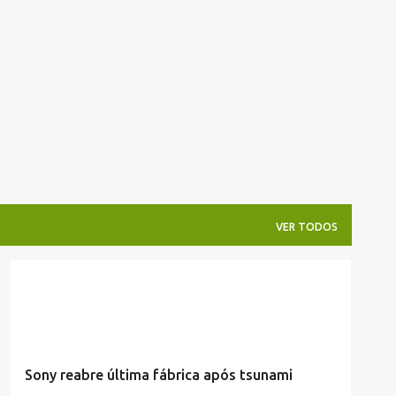
Pular para o conteúdo principal
VER TODOS
ECONOMIA
Sony reabre última fábrica após tsunami