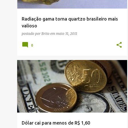
g
e
Radiação gama torna quartzo brasileiro mais
n
valioso
s
postado por
Brito
em
maio 31, 2011
0
ECONOMIA
Dólar cai para menos de R$ 1,60