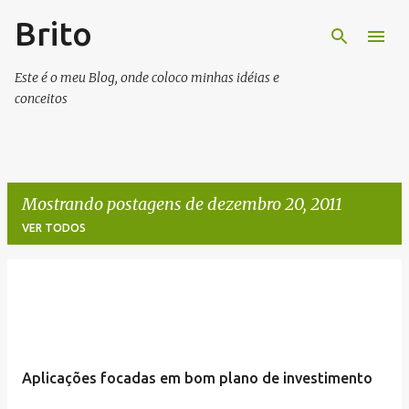
Brito
Pular para o conteúdo principal
Este é o meu Blog, onde coloco minhas idéias e
conceitos
Mostrando postagens de dezembro 20, 2011
VER TODOS
P
o
s
t
Aplicações focadas em bom plano de investimento
a