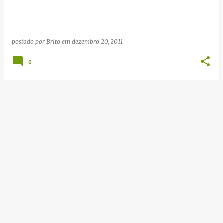
g
e
n
postado por
Brito
em
dezembro 20, 2011
s
0