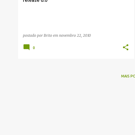
release 6.0
g
e
n
s
postado por
Brito
em
novembro 22, 2010
0
MAIS P