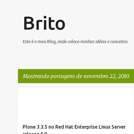
Brito
Este é o meu Blog, onde coloco minhas idéias e conceitos
Mostrando postagens de novembro 22, 2010
P
DESENVOLVIMENTO
LINUX
o
s
t
Plone 3.3.5 no Red Hat Enterprise Linux Server
a