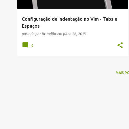
g
e
Configuração de Indentação no Vim - Tabs e
n
Espaços
s
postado por
Britodfbr
em
julho 26, 2015
0
MAIS P