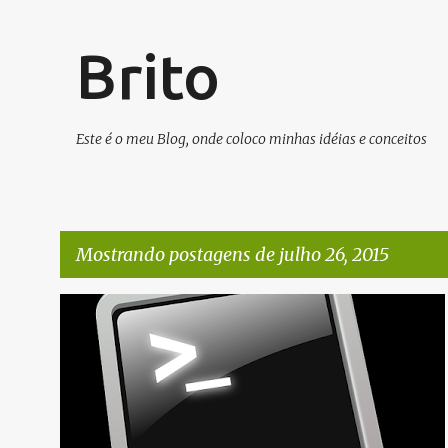
Brito
Este é o meu Blog, onde coloco minhas idéias e conceitos
Mostrando postagens de julho 26, 2015
P
LINUX
PYTHON
VIM/VI
o
s
t
a