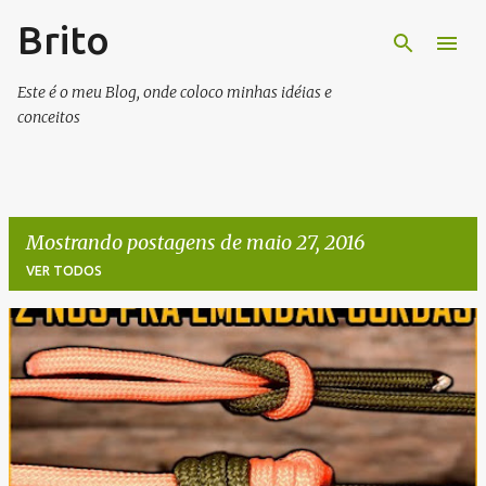
Brito
Pular para o conteúdo principal
Este é o meu Blog, onde coloco minhas idéias e
conceitos
Mostrando postagens de maio 27, 2016
VER TODOS
P
o
s
t
a