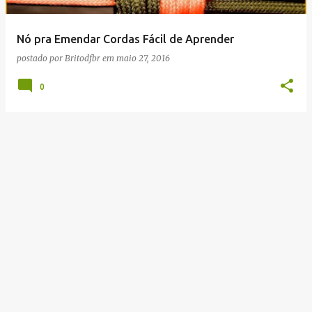
g
e
Nó pra Emendar Cordas Fácil de Aprender
n
postado por
Britodfbr
em
maio 27, 2016
s
0