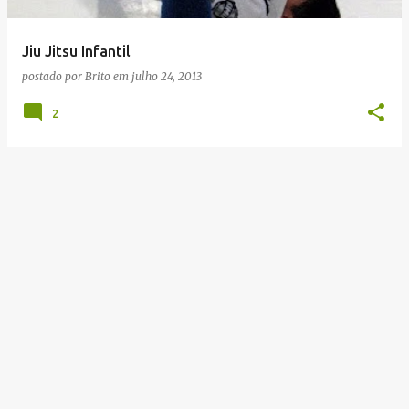
g
e
Jiu Jitsu Infantil
n
postado por
Brito
em
julho 24, 2013
s
2