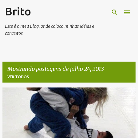
Brito
Pular para o conteúdo principal
Este é o meu Blog, onde coloco minhas idéias e
conceitos
Mostrando postagens de julho 24, 2013
VER TODOS
P
o
s
t
a