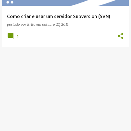
g
e
Como criar e usar um servidor Subversion (SVN)
n
postado por
Brito
em
outubro 27, 2011
s
1