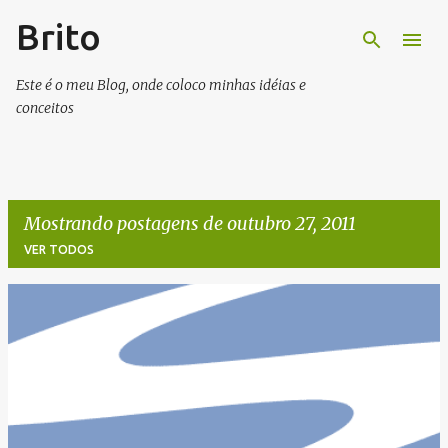
Brito
Pular para o conteúdo principal
Este é o meu Blog, onde coloco minhas idéias e
conceitos
Mostrando postagens de outubro 27, 2011
VER TODOS
P
o
s
t
a