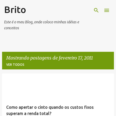
Brito
Pular para o conteúdo principal
Este é o meu Blog, onde coloco minhas idéias e
conceitos
Mostrando postagens de fevereiro 17, 2011
VER TODOS
P
o
s
t
Como apertar o cinto quando os custos fixos
a
superam a renda total?