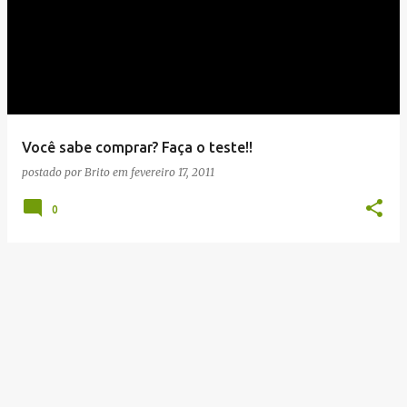
Você sabe comprar? Faça o teste!!
postado por
Brito
em
fevereiro 17, 2011
0