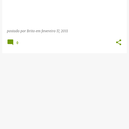
g
e
n
s
postado por
Brito
em
fevereiro 17, 2011
0