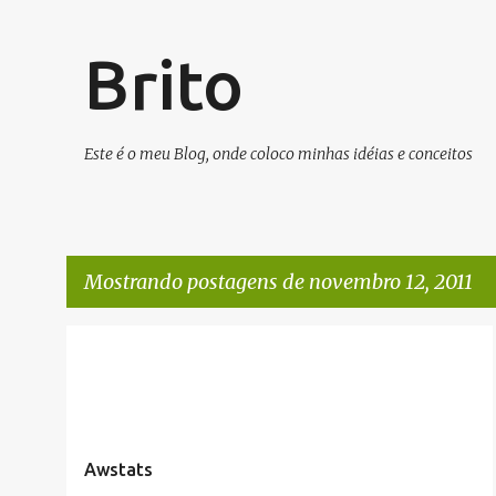
Brito
Este é o meu Blog, onde coloco minhas idéias e conceitos
Mostrando postagens de novembro 12, 2011
P
ARTIGOS/CONFIGURAÇÕES/TUTORIAIS
LINUX
o
s
t
Awstats
a