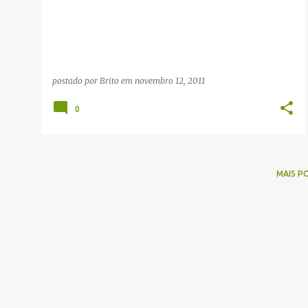
g
e
n
s
postado por
Brito
em
novembro 12, 2011
0
MAIS P