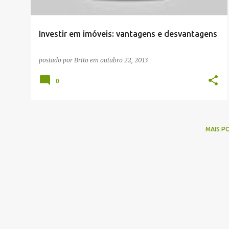
g
e
Investir em imóveis: vantagens e desvantagens
n
s
postado por
Brito
em
outubro 22, 2013
0
MAIS P