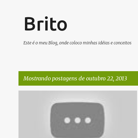
Brito
Este é o meu Blog, onde coloco minhas idéias e conceitos
Mostrando postagens de outubro 22, 2013
P
INVESTIMENTOS/FINANÇAS
VÍDEOS
o
s
t
a