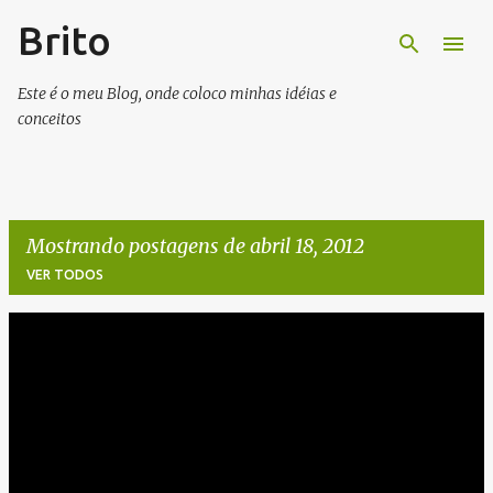
Brito
Pular para o conteúdo principal
Este é o meu Blog, onde coloco minhas idéias e
conceitos
Mostrando postagens de abril 18, 2012
VER TODOS
P
o
s
t
a